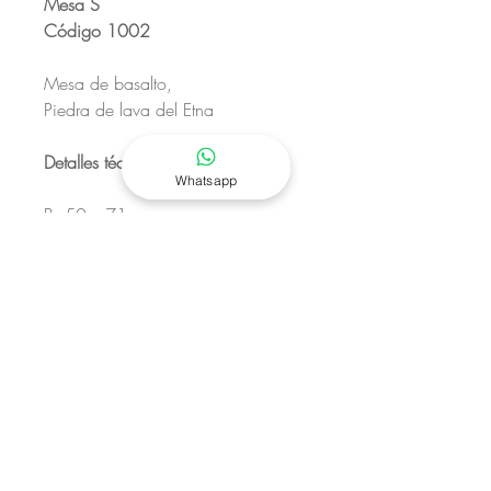
Mesa S
Código 1002
Mesa de basalto,
Piedra de lava del Etna
Detalles técnicos:
Whatsapp
B: 50 x 71 cm
P: 100 x 80 cm
Alto: 56 cm
Richiedi un preventivo