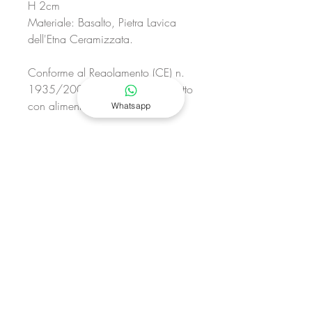
H 2cm
Materiale: Basalto, Pietra Lavica
dell'Etna Ceramizzata.
Conforme al Regolamento (CE) n.
1935/2004 idoneo per il contatto
con alimenti.
Whatsapp
L'ordine contiene 1 pezzo Terra
Nera - Vassoio ovale grande rifinito
a mano.
Made in Italy
I nostri manufatti artigianali
potrebbero differire un pezzo
dall’altro come opere d’arte uniche
tra loro. Le materie prime naturali di
elevata qualità mostrano differenze,